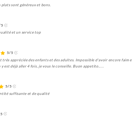
s plats sont généreux et bons.
/5
ualité et un service top
5/5
et très appréciée des enfants et des adultes. Impossible d'avoir encore faim 
 est déjà aller 4 fois, je vous le conseille. Buon appetito.....
5/5
tité suffisante et de qualité
/5