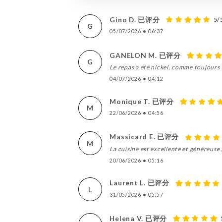
Gino D. 已评分
5/
G
05/07/2026
•
06:37
GANELON M. 已评分
G
Le repas a été nickel, comme toujours
04/07/2026
•
04:12
Monique T. 已评分
M
22/06/2026
•
04:56
Massicard E. 已评分
M
La cuisine est excellente et généreuse ,
20/06/2026
•
05:16
Laurent L. 已评分
L
31/05/2026
•
05:57
Helena V. 已评分