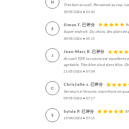
H
Très bon accueil. Personnel au top. Le
30/05/2026
•
01:42
Simon F. 已评分
5
S
Super endroit. Du choix, des plats de q
30/05/2026
•
05:15
Jean-Marc B. 已评分
J
Accueil TOP, la cuisine est excellente 
agréable. Très bien situé dans Nice. On y
21/05/2026
•
07:04
Christelle s. 已评分
C
Serveurs à l'écoute, nourriture en quan
09/05/2026
•
07:27
Sylvie P. 已评分
5
S
19/04/2026
•
07:15