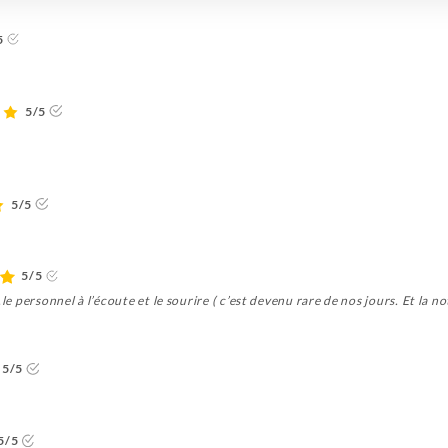
5
5/5
5/5
5/5
le personnel à l’écoute et le sourire ( c’est devenu rare de nos jours. Et la no
5/5
5/5