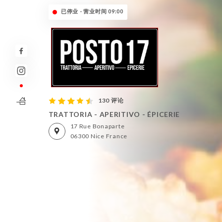
已停业 - 营业时间 09:00
130 评论
TRATTORIA - APERITIVO - ÉPICERIE
17 Rue Bonaparte
06300 Nice France