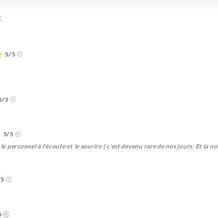
5/5
5/5
5/5
le personnel à l’écoute et le sourire ( c’est devenu rare de nos jours. Et la no
/5
5