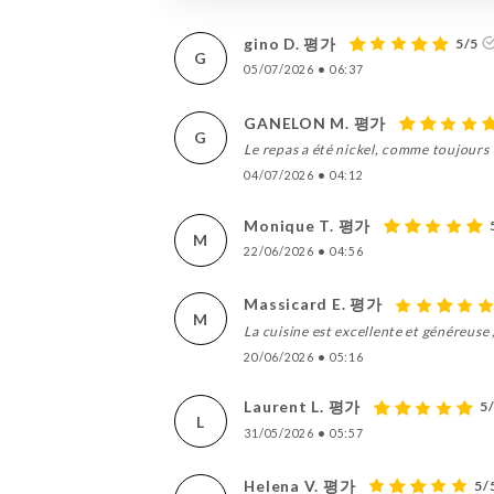
gino D. 평가
5/5
G
05/07/2026
•
06:37
GANELON M. 평가
G
Le repas a été nickel, comme toujours
04/07/2026
•
04:12
Monique T. 평가
M
22/06/2026
•
04:56
Massicard E. 평가
M
La cuisine est excellente et généreuse ,
20/06/2026
•
05:16
Laurent L. 평가
5
L
31/05/2026
•
05:57
Helena V. 평가
5/