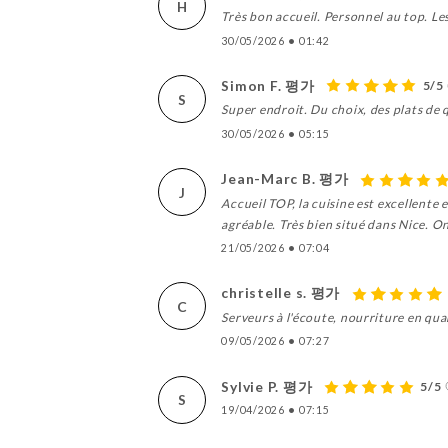
H
Très bon accueil. Personnel au top. Le
30/05/2026
•
01:42
Simon F. 평가
5/5
S
Super endroit. Du choix, des plats de q
30/05/2026
•
05:15
Jean-Marc B. 평가
J
Accueil TOP, la cuisine est excellente 
agréable. Très bien situé dans Nice. On y
21/05/2026
•
07:04
christelle s. 평가
C
Serveurs à l'écoute, nourriture en quan
09/05/2026
•
07:27
Sylvie P. 평가
5/5
S
19/04/2026
•
07:15