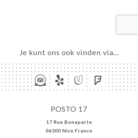
ME
VEREN
ERIJ
IEW
NU
Je kunt ons ook vinden via…
TACT
POSTO 17
17 Rue Bonaparte
06300 Nice France