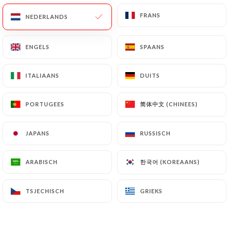
FRANS
FRANS
NEDERLANDS
NEDERLANDS
ENGELS
ENGELS
SPAANS
SPAANS
ITALIAANS
ITALIAANS
DUITS
DUITS
简体中文 (CHINEES)
简体中文 (CHINEES)
PORTUGEES
PORTUGEES
130 REVIEW
TRATTORIA - APERITIVO - ÉPICERIE
JAPANS
JAPANS
RUSSISCH
RUSSISCH
17 Rue Bonaparte
06300 Nice France
한국어 (KOREAANS)
한국어 (KOREAANS)
ARABISCH
ARABISCH
TSJECHISCH
TSJECHISCH
GRIEKS
GRIEKS
Wie zijn wij?