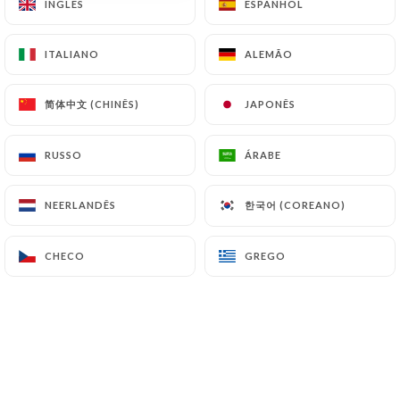
INGLÊS
INGLÊS
ESPANHOL
ESPANHOL
Linguini à bolonhesa
ITALIANO
ITALIANO
ALEMÃO
ALEMÃO
16.50€
简体中文 (CHINÊS)
简体中文 (CHINÊS)
JAPONÊS
JAPONÊS
Escalope de frango à milanesa
E o linguine deles com molho de tomate caseiro.
RUSSO
RUSSO
ÁRABE
ÁRABE
18.50€
한국어 (COREANO)
한국어 (COREANO)
NEERLANDÊS
NEERLANDÊS
Ravioli de cogumelos porcini com creme de
pecorino
17.50€
CHECO
CHECO
GREGO
GREGO
NO FORNO
Beringela à parmegiana