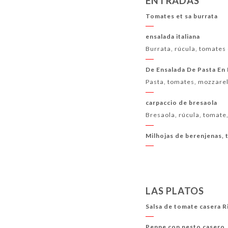
ENTRADAS
DIGESTIVOS
CÓCTELES
VINOS
CAFÉS
Tomates et sa burrata
ensalada italiana
Burrata, rúcula, tomates
De Ensalada De Pasta En E
Pasta, tomates, mozzarel
carpaccio de bresaola
Bresaola, rúcula, tomate
Milhojas de berenjenas, 
LAS PLATOS
Salsa de tomate casera R
Penne con pesto casero