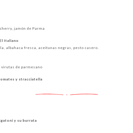
 cherry, jamón de Parma
l Italiano
la, albahaca fresca, aceitunas negras, pesto casero.
, virutas de parmesano
tomates y stracciatella
igatoni y su burrata