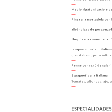
Medio rigatoni cacio e p
Pinsa a la mortadela con
albóndigas de gorgonzo
Ñoquis a la crema de tru
croque-monsieur italian
(pan italiano, prosciutto 
Penne con ragú de salchi
Espaguetis a la italiana
Tomates, albahaca, ajo, 
ESPECIALIDADES