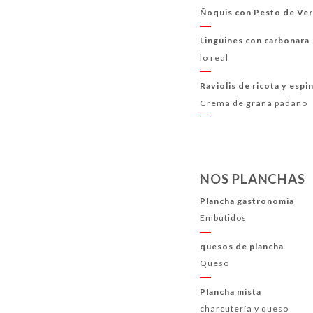
Ñoquis con Pesto de Vera
Lingüines con carbonara
lo real
Raviolis de ricota y espi
Crema de grana padano
NOS PLANCHAS
Plancha gastronomia
Embutidos
quesos de plancha
Queso
Plancha mista
charcutería y queso