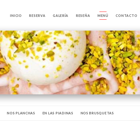
INICIO
RESERVA
GALERÍA
RESEÑA
MENÚ
CONTACTO
NOS PLANCHAS
EN LAS PIADINAS
NOS BRUSQUETAS
EN EL HORNO
DULCES
SOFTWARE
CERVEZAS
aperitivos