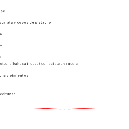
epe
 burrata y copos de pistacho
la
fa
o
cotto, albahaca fresca) con patatas y rúcula
cha y pimientos
aceitunas