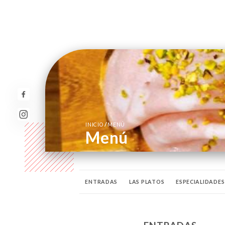
/
INICIO
MENÚ
Menú
ENTRADAS
LAS PLATOS
ESPECIALIDADES
EN PIZZAS ROMANA "PINSA"
SUGERENCIAS