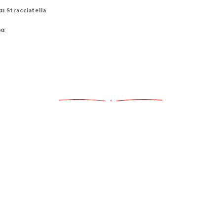
ι Stracciatella
ρα