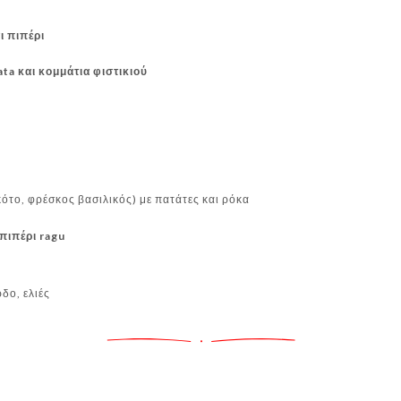
ι πιπέρι
ata και κομμάτια φιστικιού
r
κότο, φρέσκος βασιλικός) με πατάτες και ρόκα
πιπέρι ragu
δο, ελιές