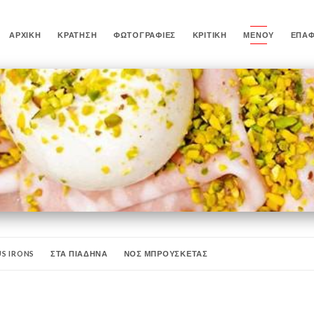
ΑΡΧΙΚΉ
ΚΡΆΤΗΣΗ
ΦΩΤΟΓΡΑΦΊΕΣ
ΚΡΙΤΙΚΉ
ΜΕΝΟΎ
ΕΠΑ
US IRONS
ΣΤΑ ΠΙΑΔΗΝΑ
ΝΟΣ ΜΠΡΟΥΣΚΕΤΑΣ
ΣΤΟ ΦΟΥΡΝΟ
ΓΛΥΚΑ
SOFTS
ΜΠΥΡΕΣ
Απεριτίφ
ΠΕΠΤΙΚΑ