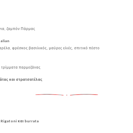
νια, ζαμπόν Πάρμας
talian
αρέλα, φρέσκος βασιλικός, μαύρες ελιές, σπιτικό πέστο
, τρίμματα παρμεζάνας
μάτας και στρατσατέλας
Rigatoni και burrata