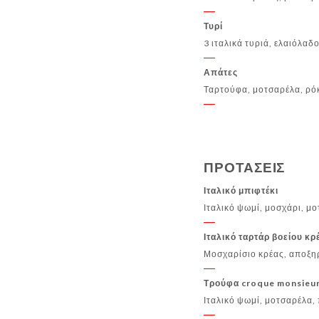
Τυρί
3 ιταλικά τυριά, ελαιόλαδ
Απάτες
Ταρτούφα, μοτσαρέλα, ρό
ΠΡΟΤΑΣΕΙΣ
Ιταλικό μπιφτέκι
Ιταλικό ψωμί, μοσχάρι, μο
Ιταλικό ταρτάρ βοείου κρ
Μοσχαρίσιο κρέας, αποξηρ
Τρούφα croque monsieu
Ιταλικό ψωμί, μοτσαρέλα,