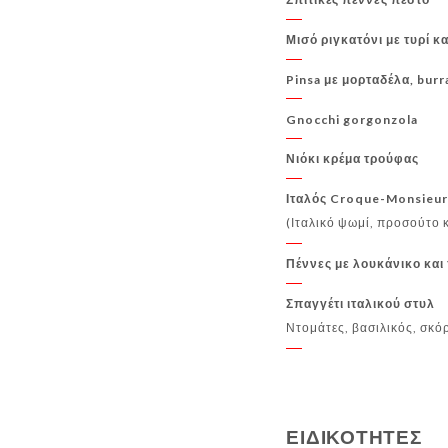
Μισό ριγκατόνι με τυρί κα
Pinsa με μορταδέλα, burr
Gnocchi gorgonzola
Νιόκι κρέμα τρούφας
Ιταλός Croque-Monsieu
(Ιταλικό ψωμί, προσούτο 
Πέννες με λουκάνικο και 
Σπαγγέτι ιταλικού στυλ
Ντομάτες, βασιλικός, σκόρ
ΕΙΔΙΚΟΤΗΤΕΣ