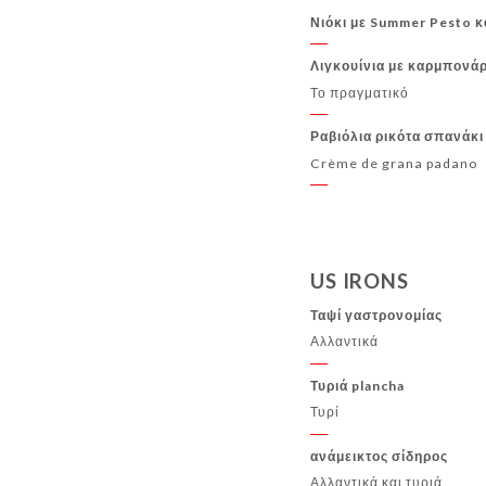
Νιόκι με Summer Pesto κα
Λιγκουίνια με καρμπονά
Το πραγματικό
Ραβιόλια ρικότα σπανάκι
Crème de grana padano
US IRONS
Ταψί γαστρονομίας
Αλλαντικά
Τυριά plancha
Τυρί
ανάμεικτος σίδηρος
Αλλαντικά και τυριά