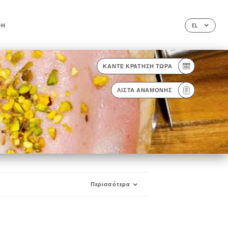
ΦΉ
EL
ΚΆΝΤΕ ΚΡΆΤΗΣΗ ΤΏΡΑ
ΛΊΣΤΑ ΑΝΑΜΟΝΉΣ
Περισσότερα