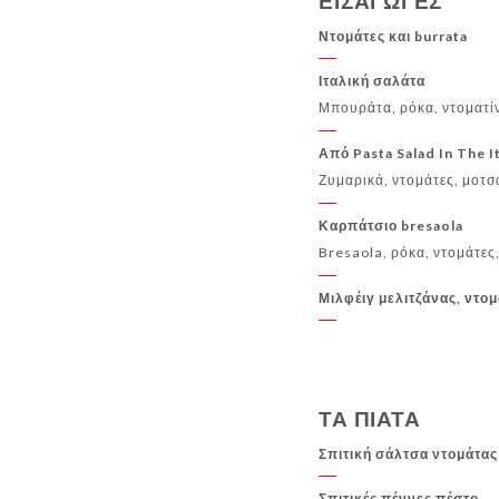
ΕΙΣΑΓΩΓΕΣ
ΚΟΚΤΕΙΛ
ΚΡΑΣΙΑ
ΚΑΦΕ
Ντομάτες και burrata
Ιταλική σαλάτα
Μπουράτα, ρόκα, ντοματί
Από Pasta Salad In The I
Ζυμαρικά, ντομάτες, μοτσ
Καρπάτσιο bresaola
Bresaola, ρόκα, ντομάτες
Μιλφέιγ μελιτζάνας, ντο
ΤΑ ΠΙΑΤΑ
Σπιτική σάλτσα ντομάτας 
Σπιτικές πέννες πέστο