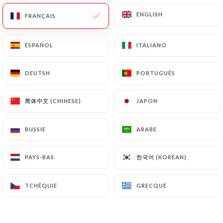
ENGLISH
ENGLISH
FRANÇAIS
FRANÇAIS
ESPAÑOL
ESPAÑOL
ITALIANO
ITALIANO
DEUTSH
DEUTSH
PORTUGUÊS
PORTUGUÊS
简体中文 (CHINESE)
简体中文 (CHINESE)
JAPON
JAPON
130 AVIS
TRATTORIA - APERITIVO - ÉPICERIE
RUSSIE
RUSSIE
ARABE
ARABE
17 Rue Bonaparte
06300 Nice France
한국어 (KOREAN)
한국어 (KOREAN)
PAYS-BAS
PAYS-BAS
TCHÉQUIE
TCHÉQUIE
GRECQUE
GRECQUE
Qui sommes nous?